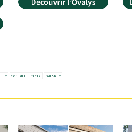
olite
confort thermique
batistore