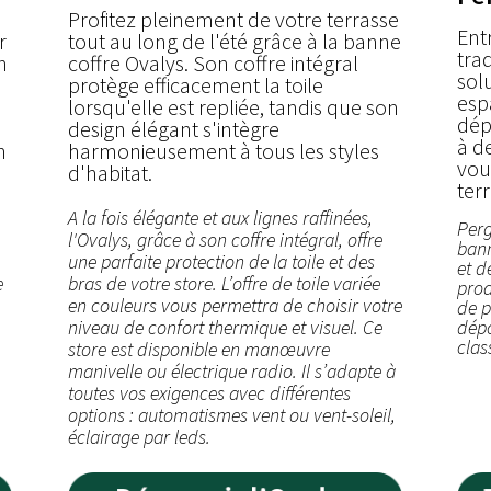
Profitez pleinement de votre terrasse
Ent
r
tout au long de l'été grâce à la banne
trad
n
coffre Ovalys. Son coffre intégral
sol
protège efficacement la toile
esp
lorsqu'elle est repliée, tandis que son
dép
design élégant s'intègre
à d
n
harmonieusement à tous les styles
vou
d'habitat.
ter
A la fois élégante et aux lignes raffinées,
Perg
l'Ovalys, grâce à son coffre intégral, offre
bann
une parfaite protection de la toile et des
et d
e
bras de votre store. L’offre de toile variée
prod
en couleurs vous permettra de choisir votre
de p
niveau de confort thermique et visuel. Ce
dépo
clas
store est disponible en manœuvre
manivelle ou électrique radio. Il s’adapte à
toutes vos exigences avec différentes
options : automatismes vent ou vent-soleil,
éclairage par leds.