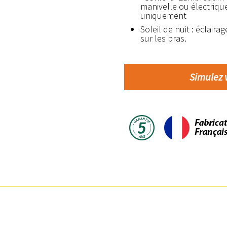
manivelle ou électrique
uniquement
Soleil de nuit : éclaira
sur les bras.
Simulez v