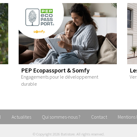
PEP Ecopassport & Somfy
Le
Engagements pour le développement
Ver
durable
l
Actualites
Qui sommes-nous ?
Contact
Mentions 
© Copyright
2026 Batistore. All rights reserved.