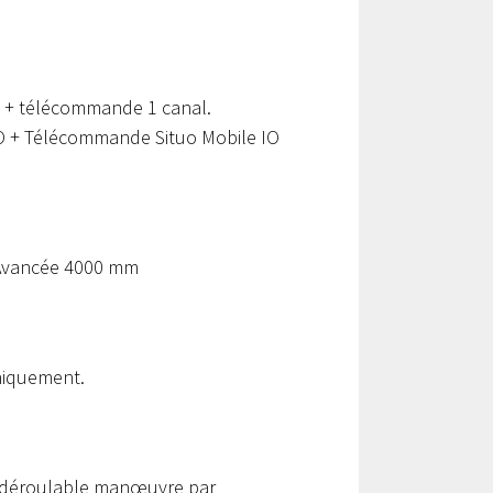
i + télécommande 1 canal.
O + Télécommande Situo Mobile IO
 Avancée 4000 mm
niquement.
 déroulable manœuvre par